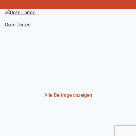
Dots United
Post
Alle Beiträge anzeigen
navigation