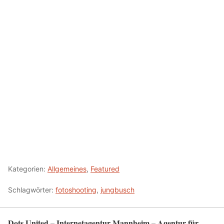
Kategorien:
Allgemeines
,
Featured
Schlagwörter:
fotoshooting
,
jungbusch
Dots United – Internetagentur Mannheim – Agentur für