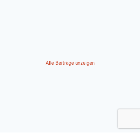
Post
Alle Beiträge anzeigen
navigation