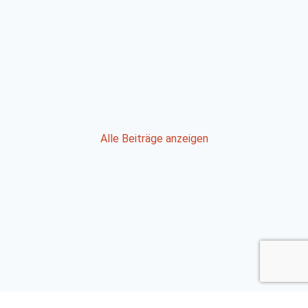
Post
Alle Beiträge anzeigen
navigation