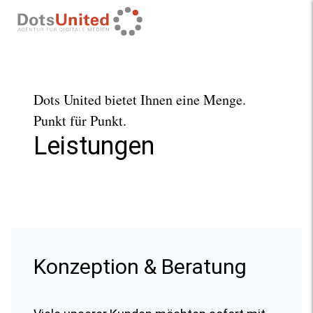
Hier
Naviga
klicken
um
zur
Startseite
Dots United bietet Ihnen eine Menge.
zurück
Punkt für Punkt.
zu
kommen
Leistungen
Konzeption & Beratung