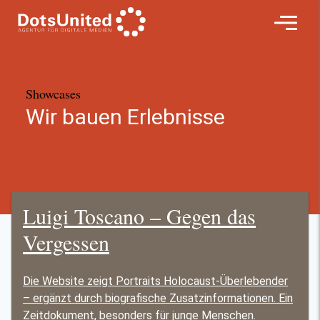
Hier
Naviga
klicken
um
zur
Startseite
Showcases
zurück
Wir bauen Erlebnisse
zu
kommen
Luigi Toscano – Gegen das
Vergessen
Die Website zeigt Portraits Holocaust-Überlebender
– ergänzt durch biografische Zusatzinformationen. Ein
Zeitdokument, besonders für junge Menschen.