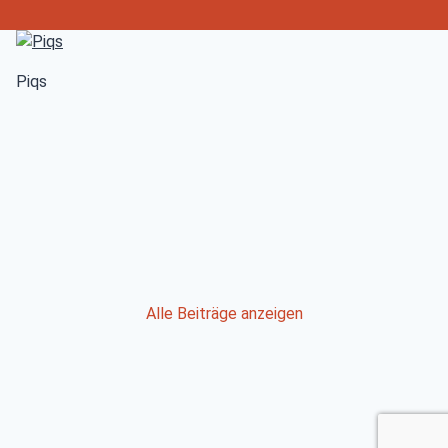
Piqs
Post
Alle Beiträge anzeigen
navigation