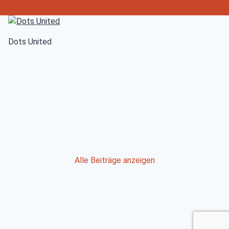
Dots United
Post
Alle Beiträge anzeigen
navigation