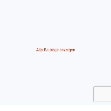
Post
Alle Beiträge anzeigen
navigation