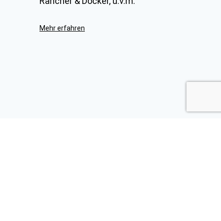
Rancher & Docker, u.v.m.
Mehr erfahren
Das Beste aus unseren
News