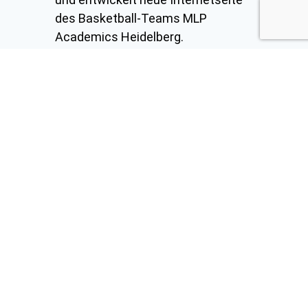
des Basketball-Teams MLP
Academics Heidelberg.
Mehr erfahren
Allgemeines
Internetagentur der
Rhein-Neckar
Löwen