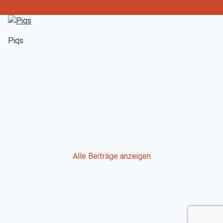
Piqs
Post
Alle Beiträge anzeigen
navigation