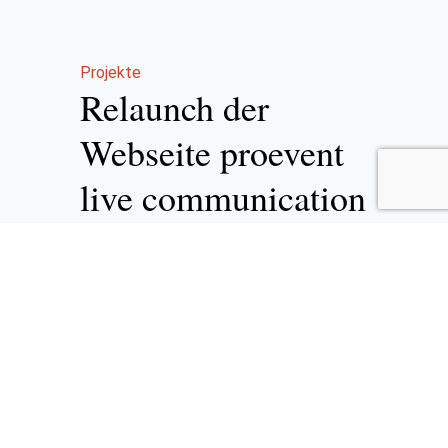
Projekte
Relaunch der
Webseite proevent
live communication
25. Juli 2007
-
Der neue
Werbeauftritt von pro event Dots
United wurde von der renommierten
Agentur für Livekommunikation pro
event aus Heidelberg beauftragt,
den Webauftritt grundlegend zu
überarbeiten. Neben der