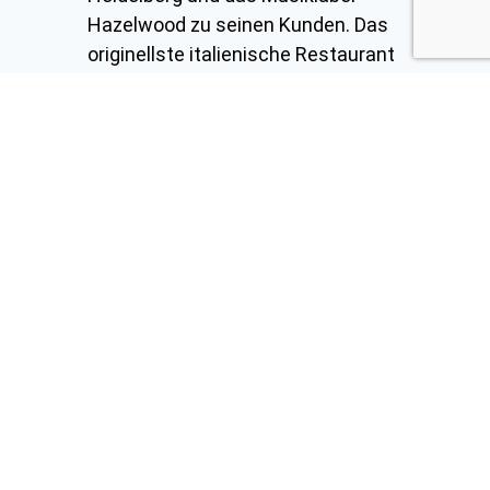
Hazelwood zu seinen Kunden. Das
originellste italienische Restaurant
in der Heidelberger Altstadt“ hat die
Betreuung der Internetpräsenz
langfristig an Dots United
übergeben. Auch für das Musiklabel
Hazelwood aus Frankfurt am Main
pflegt Dots United seit diesem
Monat den Internetauftritt.
Mehr erfahren
Allgemeines